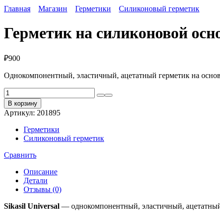
Главная
Магазин
Герметики
Силиконовый герметик
Герметик на силиконовой основ
₽
900
Однокомпонентный, эластичный, ацетатный герметик на основ
Количество
товара
В корзину
Герметик
Артикул:
201895
на
силиконовой
Герметики
основе
Силиконовый герметик
Sikasil
Universal
Сравнить
Описание
Детали
Отзывы (0)
Sikasil Universal
— однокомпонентный, эластичный, ацетатный 