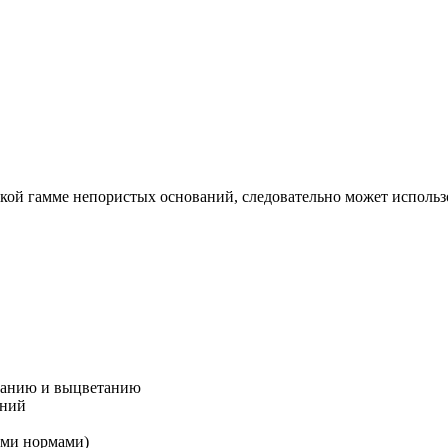
кой гамме непористых оснований, следовательно может использ
иванию и выцветанию
аний
ими нормами)