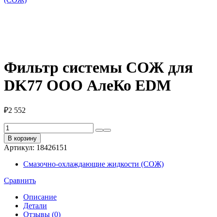
Фильтр системы СОЖ для
DK77 ООО АлеКо EDM
₽
2 552
Количество
товара
В корзину
Фильтр
Артикул:
18426151
системы
СОЖ
Смазочно-охлаждающие жидкости (СОЖ)
для
DK77
Сравнить
ООО
АлеКо
Описание
EDM
Детали
Отзывы (0)