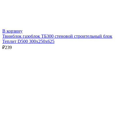
В корзину
Твинблок газоблок ТБ300 стеновой строительный блок
Теплит D500 300х250х625
₽
239