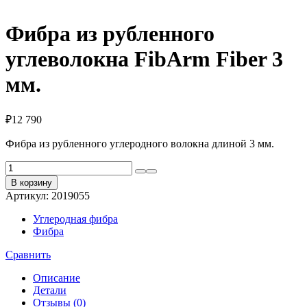
Фибра из рубленного
углеволокна FibArm Fiber 3
мм.
₽
12 790
Фибра из рубленного углеродного волокна длиной 3 мм.
Количество
товара
В корзину
Фибра
Артикул:
2019055
из
рубленного
Углеродная фибра
углеволокна
Фибра
FibArm
Fiber
Сравнить
3
мм.
Описание
Детали
Отзывы (0)