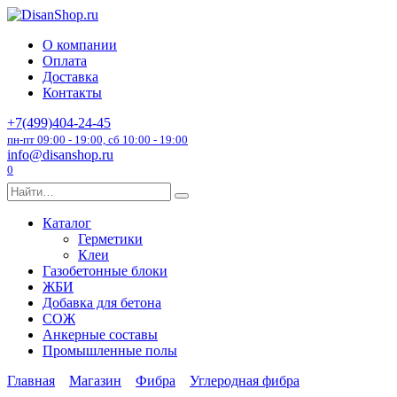
Перейти
к
О компании
содержанию
Оплата
Доставка
Контакты
+7(499)404-24-45
пн-пт 09:00 - 19:00, сб 10:00 - 19:00
info@disanshop.ru
0
Search
for:
Каталог
Герметики
Клеи
Газобетонные блоки
ЖБИ
Добавка для бетона
СОЖ
Анкерные составы
Промышленные полы
Главная
Магазин
Фибра
Углеродная фибра