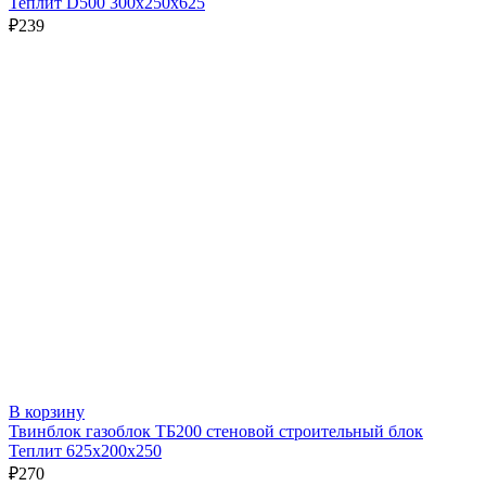
Теплит D500 300х250х625
₽
239
В корзину
Твинблок газоблок ТБ200 стеновой строительный блок
Теплит 625х200х250
₽
270