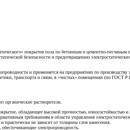
атического» покрытия пола по бетонным и цементно-песчаным о
татической безопасности и предотвращению электростатических
опроводности и применяется на предприятиях по производству 
етики, транспорта и связи, в «чистых» помещениях (по ГОСТ Р И
ит органические растворители.
покрытие, обладающее высокой прочностью, износостойкостью и
ормативным требованиям в области управления электростатичес
 и практически не зависит от толщины слоя нанесения.
, обеспечивающие электропроводность.