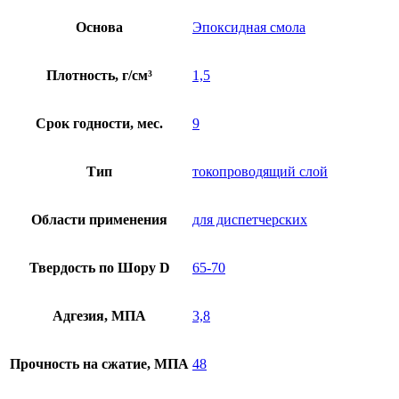
Основа
Эпоксидная смола
Плотность, г/см³
1,5
Срок годности, мес.
9
Тип
токопроводящий слой
Области применения
для диспетчерских
Твердость по Шору D
65-70
Адгезия, МПА
3,8
Прочность на сжатие, МПА
48