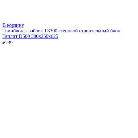
В корзину
Твинблок газоблок ТБ300 стеновой строительный блок
Теплит D500 300х250х625
₽
239