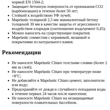
нормой EN 1504-2;
Защищает бетонную поверхность от проникания СО2
(карбонизации) в течение более 50 лет;
Стойкий к воздействию УФ лучей;
Mapelastiс толщиной 2,5 мм эквивалентный бетону
толщиной 30 мм в качестве защиты от агрессивного
воздействия хлоридов (соотношение вода/цемент 0,45);
Можно наносить на существующие покрытия;
Mapelastiс cовместим с керамикой, мозаикой и
покрытиями из натурального камня.
Рекомендации
Не наносите Mapelastic Chiaro толстыми слоями (более 2
мм за слой);
Не наносите Mapelastic Chiaro при температуре ниже
+8°С;
Не добавляйте в Mapelastic Chiaro цемент, заполнители
или воду;
Предохраняйте от дождя и случайного попадания воды
в течение первых 24 часов после нанесения;
Не наносите Mapelastic Chiaro на незащищаемые
поверхности плавательных бассейнов.