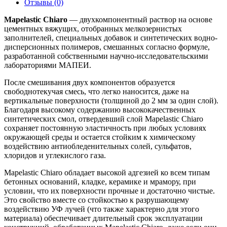
Отзывы (0)
Mapelastic Chiaro
— двухкомпонентный раствор на основе
цементных вяжущих, отобранных мелкозернистых
заполнителей, специальных добавок и синтетических водно-
дисперсионных полимеров, смешанных согласно формуле,
разработанной собственными научно-исследовательскими
лабораториями МАПЕИ.
После смешивания двух компонентов образуется
свободнотекучая смесь, что легко наносится, даже на
вертикальные поверхности (толщиной до 2 мм за один слой).
Благодаря высокому содержанию высококачественных
синтетических смол, отвердевший слой Mapelastic Chiaro
сохраняет постоянную эластичность при любых условиях
окружающей среды и остается стойким к химическому
воздействию антиобледенительных солей, сульфатов,
хлоридов и углекислого газа.
Mapelastic Chiaro обладает высокой адгезией ко всем типам
бетонных оснований, кладке, керамике и мрамору, при
условии, что их поверхности прочные и достаточно чистые.
Это свойство вместе со стойкостью к разрушающему
воздействию УФ лучей (что также характерно для этого
материала) обеспечивает длительный срок эксплуатации