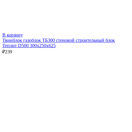
В корзину
Твинблок газоблок ТБ300 стеновой строительный блок
Теплит D500 300х250х625
₽
239