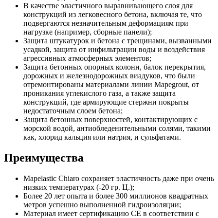
В качестве эластичного выравнивающего слоя для
конструкций из легковесного бетона, включая те, что
подвергаются незначительным деформациям при
нагрузке (например, сборные панели);
Защита штукатурок и бетона с трещинами, вызванными
усадкой, защита от инфильтрации воды и воздействия
агрессивных атмосферных элементов;
Защита бетонных опорных колонн, балок перекрытия,
дорожных и железнодорожных виадуков, что были
отремонтированы материалами линии Mapegrout, от
проникания углекислого газа, а также защита
конструкций, где армирующие стержни покрыты
недостаточным слоем бетона;
Защита бетонных поверхностей, контактирующих с
морской водой, антиобледенительными солями, такими
как, хлорид кальция или натрия, и сульфатами.
Преимущества
Mapelastic Chiaro сохраняет эластичность даже при очень
низких температурах (-20 гр. Ц.);
Более 20 лет опыта и более 300 миллионов квадратных
метров успешно выполненной гидроизоляции;
Материал имеет сертификацию СЕ в соответствии с