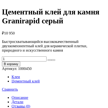
Цементный клей для камня
Granirapid серый
₽
10 950
Быстросхватывающийся высококачественный
двухкомпонентный клей для керамической плитки,
природного и искусственного камня
Количество
товара
В корзину
Цементный
Артикул:
1000450
клей
для
Клеи
камня
Цементный клей
Granirapid
серый
Сравнить
Описание
Детали
Отзывы (0)