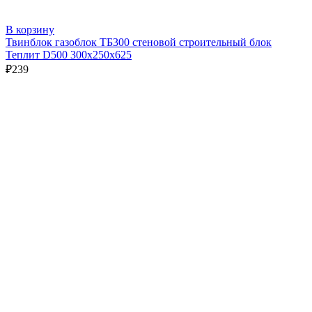
В корзину
Твинблок газоблок ТБ300 стеновой строительный блок
Теплит D500 300х250х625
₽
239