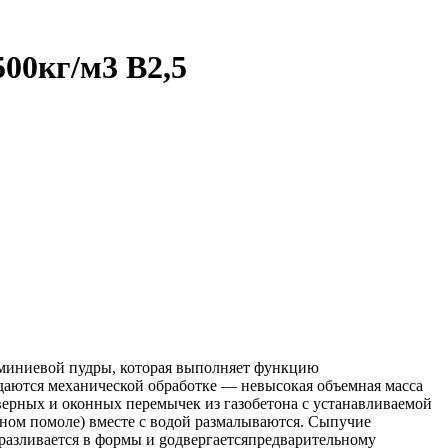
00кг/м3 В2,5
люминиевой пудры, которая выполняет функцию
оддаются механической обработке — невысокая объемная масса
дверных и оконных перемычек из газобетона с устанавливаемой
тном помоле) вместе с водой размалываются. Сыпучие
 разливается в формы и gодвергаетсяпредварительному