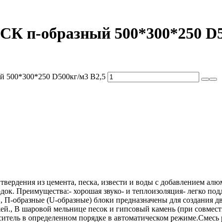
 СК п-образный 500*300*250 D5
ый 500*300*250 D500кг/м3 В2,5
твердения из цемента, песка, извести и воды с добавлением а
одок. Преимущества:- хорошая звуко- и теплоизоляция- легко п
., П-образные (U-образные) блоки предназначены для создания 
жей., В шаровой мельнице песок и гипсовый камень (при совмес
еситель в определенном порядке в автоматическом режиме.Смесь