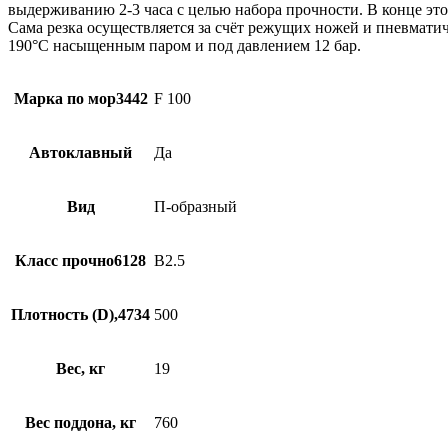
выдерживанию 2-3 часа с целью набора прочности. В конце эт
Сама резка осуществляется за счёт режущих ножей и пневматич
190°С насыщенным паром и под давлением 12 бар.
Марка по мор3442
F 100
Автоклавный
Да
Вид
П-образный
Класс прочно6128
В2.5
Плотность (D),4734
500
Вес, кг
19
Вес поддона, кг
760