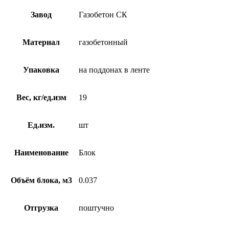
Завод
Газобетон СК
Материал
газобетонный
Упаковка
на поддонах в ленте
Вес, кг/ед.изм
19
Ед.изм.
шт
Наименование
Блок
Объём блока, м3
0.037
Отгрузка
поштучно