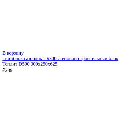
В корзину
Твинблок газоблок ТБ300 стеновой строительный блок
Теплит D500 300х250х625
₽
239