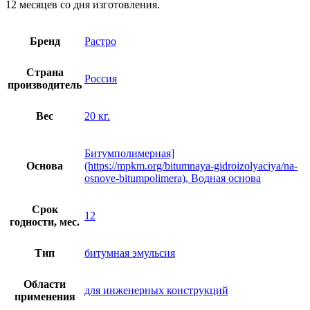
12 месяцев со дня изготовления.
Бренд
Растро
Страна
Россия
производитель
Вес
20 кг.
Битумполимерная]
Основа
(https://mpkm.org/bitumnaya-gidroizolyaciya/na-
osnove-bitumpolimera), Водная основа
Срок
12
годности, мес.
Тип
битумная эмульсия
Области
для инженерных конструкций
применения