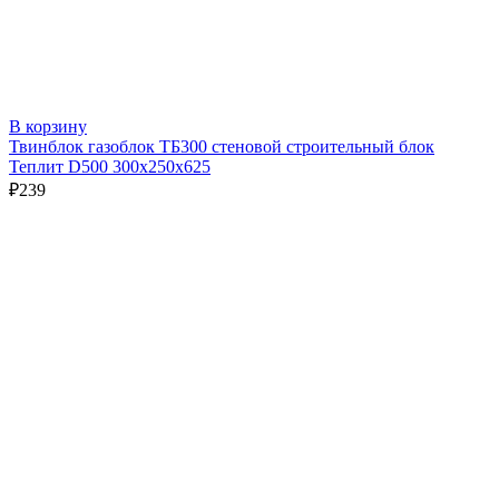
В корзину
Твинблок газоблок ТБ300 стеновой строительный блок
Теплит D500 300х250х625
₽
239