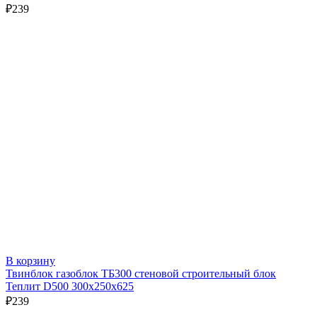
₽
239
В корзину
Твинблок газоблок ТБ300 стеновой строительный блок
Теплит D500 300х250х625
₽
239