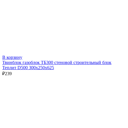
В корзину
Твинблок газоблок ТБ300 стеновой строительный блок
Теплит D500 300х250х625
₽
239