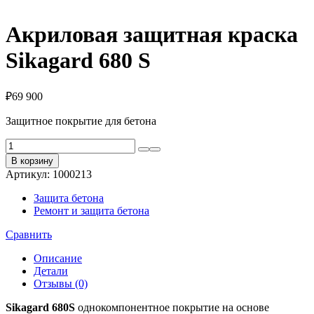
Акриловая защитная краска
Sikagard 680 S
₽
69 900
Защитное покрытие для бетона
Количество
товара
В корзину
Акриловая
Артикул:
1000213
защитная
краска
Защита бетона
Sikagard
Ремонт и защита бетона
680
S
Сравнить
Описание
Детали
Отзывы (0)
Sikagard 680S
однокомпонентное покрытие на основе