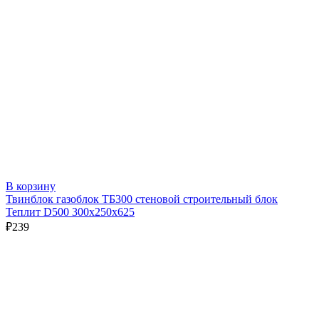
В корзину
Твинблок газоблок ТБ300 стеновой строительный блок
Теплит D500 300х250х625
₽
239