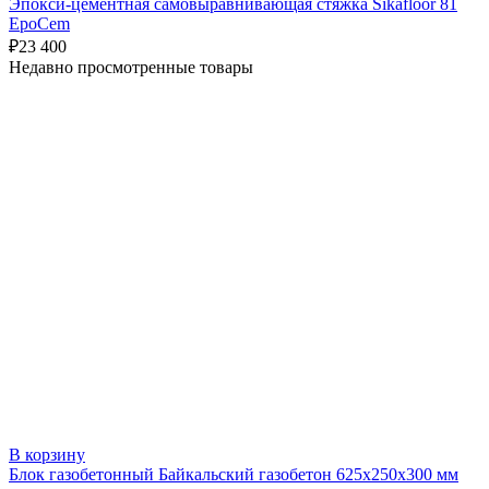
Эпокси-цементная самовыравнивающая стяжка Sikafloor 81
EpoCem
₽
23 400
Недавно просмотренные товары
В корзину
Блок газобетонный Байкальский газобетон 625х250х300 мм