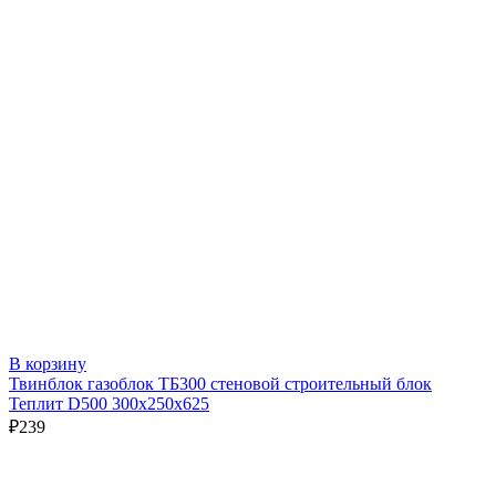
В корзину
Твинблок газоблок ТБ300 стеновой строительный блок
Теплит D500 300х250х625
₽
239