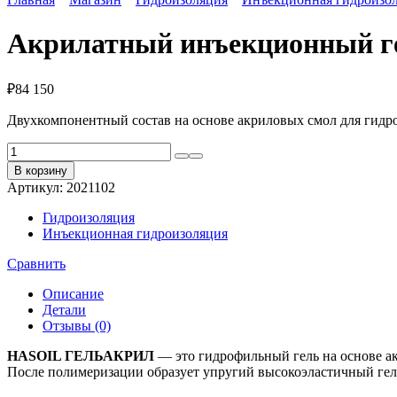
Акрилатный инъекционный 
₽
84 150
Двухкомпонентный состав на основе акриловых смол для гидро
Количество
товара
В корзину
Акрилатный
Артикул:
2021102
инъекционный
гель
Гидроизоляция
HASOIL
Инъекционная гидроизоляция
ГЕЛЬАКРИЛ
Сравнить
Описание
Детали
Отзывы (0)
HASOIL ГЕЛЬАКРИЛ
— это гидрофильный гель на основе а
После полимеризации образует упругий высокоэластичный гел