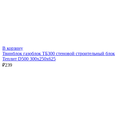
В корзину
Твинблок газоблок ТБ300 стеновой строительный блок
Теплит D500 300х250х625
₽
239