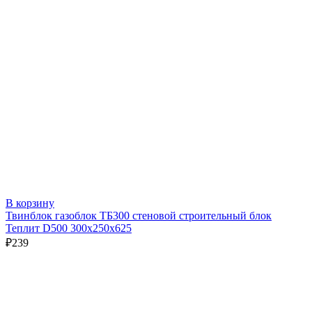
В корзину
Твинблок газоблок ТБ300 стеновой строительный блок
Теплит D500 300х250х625
₽
239