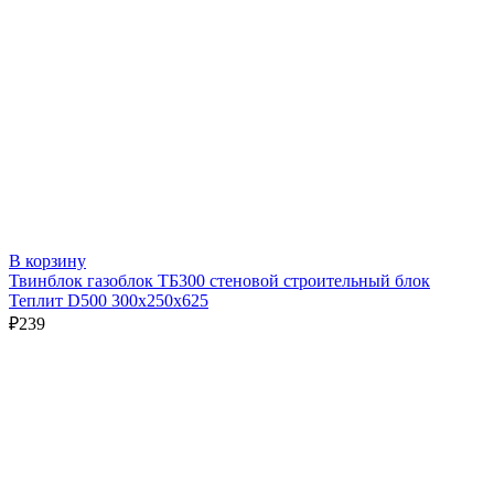
В корзину
Твинблок газоблок ТБ300 стеновой строительный блок
Теплит D500 300х250х625
₽
239