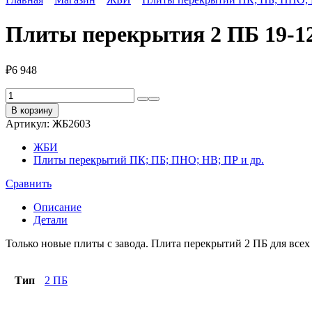
Плиты перекрытия 2 ПБ 19-1
₽
6 948
Количество
товара
В корзину
Плиты
Артикул:
ЖБ2603
перекрытия
2
ЖБИ
ПБ
Плиты перекрытий ПК; ПБ; ПНО; НВ; ПР и др.
19-
12-
Сравнить
16
(Рязанский
Описание
завод
Детали
ЖБИ
Только новые плиты с завода. Плита перекрытий 2 ПБ для все
№2)
Тип
2 ПБ