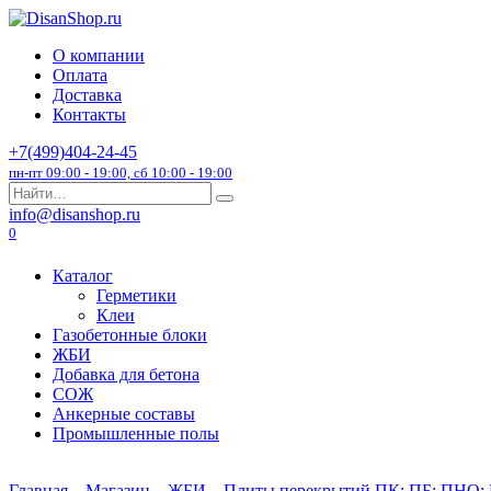
Перейти
к
О компании
содержанию
Оплата
Доставка
Контакты
+7(499)404-24-45
пн-пт 09:00 - 19:00, сб 10:00 - 19:00
Search
for:
info@disanshop.ru
0
Каталог
Герметики
Клеи
Газобетонные блоки
ЖБИ
Добавка для бетона
СОЖ
Анкерные составы
Промышленные полы
Главная
Магазин
ЖБИ
Плиты перекрытий ПК; ПБ; ПНО; 