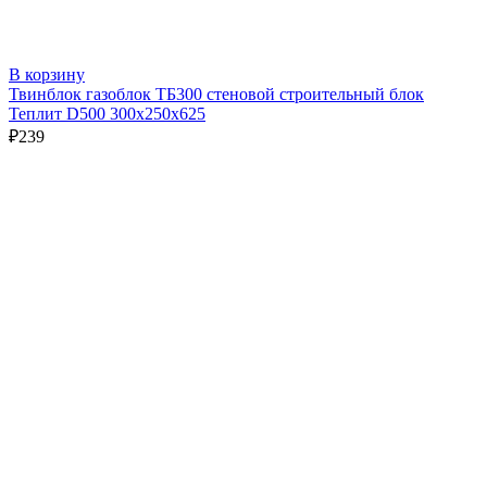
В корзину
Твинблок газоблок ТБ300 стеновой строительный блок
Теплит D500 300х250х625
₽
239