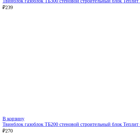
Твинблок газоблок ТБ300 стеновой строительный блок Теплит
₽
239
В корзину
Твинблок газоблок ТБ200 стеновой строительный блок Теплит
₽
270