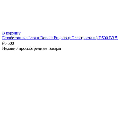
В корзину
Газобетонные блоки Bonolit Projects (г.Электросталь) D500 B3,
₽
6 500
Недавно просмотренные товары