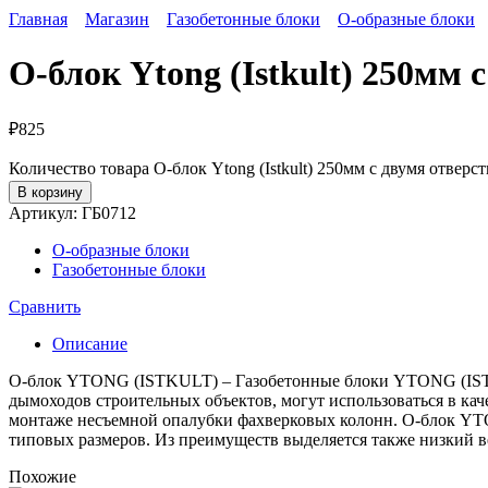
Главная
Магазин
Газобетонные блоки
O-образные блоки
O-блок Ytong (Istkult) 250мм
₽
825
Количество товара O-блок Ytong (Istkult) 250мм с двумя отвер
В корзину
Артикул:
ГБ0712
O-образные блоки
Газобетонные блоки
Сравнить
Описание
О-блок YTONG (ISTKULT) – Газобетонные блоки YTONG (ISTK
дымоходов строительных объектов, могут использоваться в кач
монтаже несъемной опалубки фахверковых колонн. О-блок YTO
типовых размеров. Из преимуществ выделяется также низкий 
Похожие