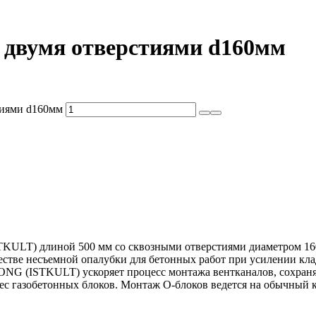
 с двумя отверстиями d160мм
стиями d160мм
ULT) длиной 500 мм со сквозными отверстиями диаметром 160
естве несъемной опалубки для бетонных работ при усилении кла
NG (ISTKULT) ускоряет процесс монтажа вентканалов, сохраняе
вес газобетонных блоков. Монтаж О-блоков ведется на обычный