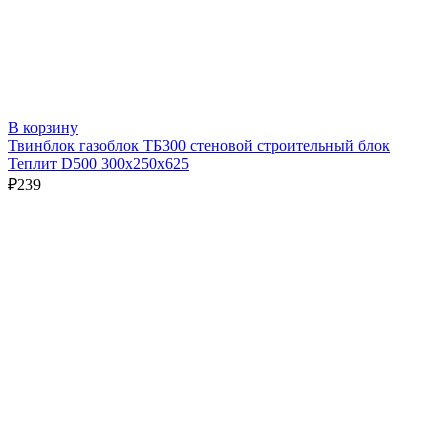
В корзину
Твинблок газоблок ТБ300 стеновой строительный блок
Теплит D500 300х250х625
₽
239