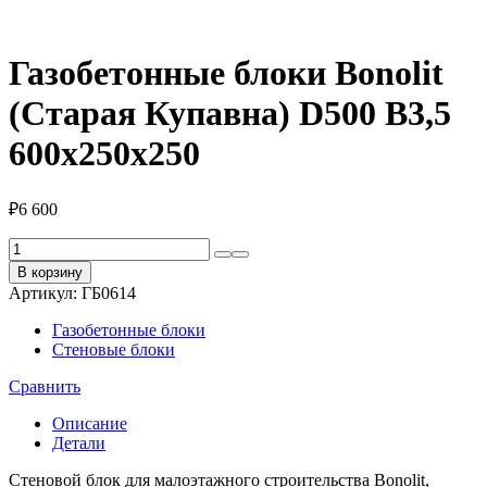
Газобетонные блоки Bonolit
(Старая Купавна) D500 В3,5
600х250х250
₽
6 600
Количество
товара
В корзину
Газобетонные
Артикул:
ГБ0614
блоки
Bonolit
Газобетонные блоки
(Старая
Стеновые блоки
Купавна)
D500
Сравнить
В3,5
600х250х250
Описание
Детали
Стеновой блок для малоэтажного строительства Bonolit,