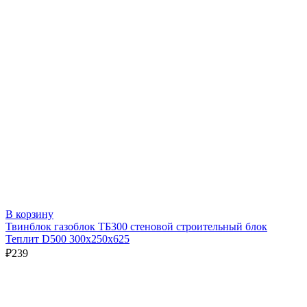
В корзину
Твинблок газоблок ТБ300 стеновой строительный блок
Теплит D500 300х250х625
₽
239