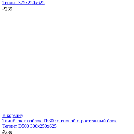
Теплит 375х250х625
₽
239
В корзину
Твинблок газоблок ТБ300 стеновой строительный блок
Теплит D500 300х250х625
₽
239