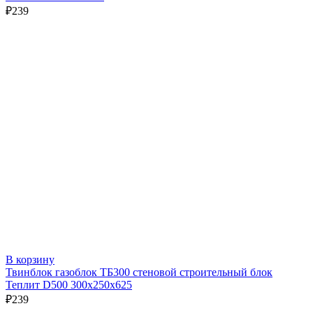
₽
239
В корзину
Твинблок газоблок ТБ300 стеновой строительный блок
Теплит D500 300х250х625
₽
239