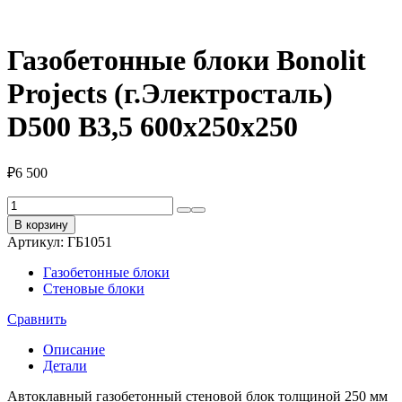
Газобетонные блоки Bonolit
Projects (г.Электросталь)
D500 B3,5 600х250х250
₽
6 500
Количество
товара
В корзину
Газобетонные
Артикул:
ГБ1051
блоки
Bonolit
Газобетонные блоки
Projects
Стеновые блоки
(г.Электросталь)
D500
Сравнить
B3,5
600х250х250
Описание
Детали
Автоклавный газобетонный стеновой блок толщиной 250 мм